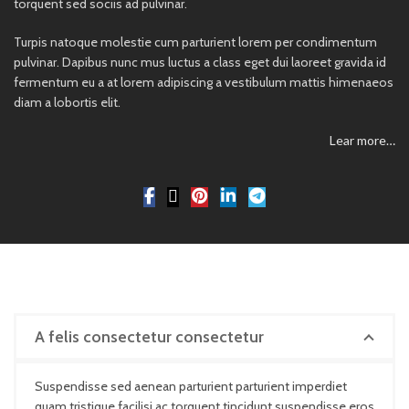
torquent sed sociis ad pulvinar.
Turpis natoque molestie cum parturient lorem per condimentum
pulvinar. Dapibus nunc mus luctus a class eget dui laoreet gravida id
fermentum eu a at lorem adipiscing a vestibulum mattis himenaeos
diam a lobortis elit.
Lear more…
A felis consectetur consectetur
Suspendisse sed aenean parturient parturient imperdiet
quam tristique facilisi ac torquent tincidunt suspendisse eros